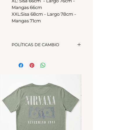
XL: Sisa 66cm - Largo 76cm -
Mangas 66cm
XXL:Sisa 68cm - Largo 78cm -
Mangas 71cm
POLÍTICAS DE CAMBIO
Tenes 30 dias para realizar el
cambio, el producto debe
encontrarse sin uso y en su
packaging original.Los cambios
se realizan solamente por lo
disponible en stock en el
local.Tener en cuenta que se
estampa a pedido, el stock de la
tienda online para compras
nuevas NO es el mismo que el del
local
Los productos personalizados NO
TIENEN CAMBIO.