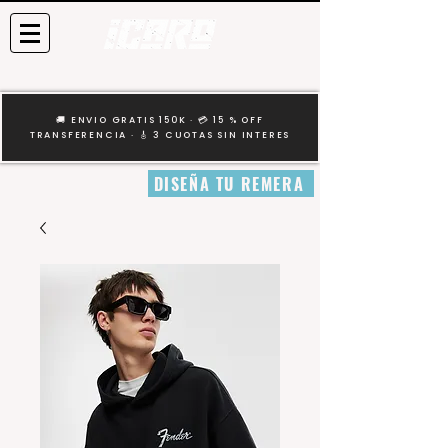
🚚 ENVIO GRATIS 150K · 💳 15 % OFF
TRANSFERENCIA · 🎸 3 CUOTAS SIN INTERES
DISEÑA TU REMERA