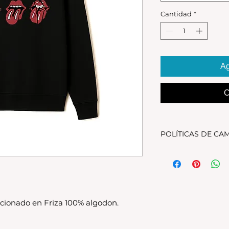
Cantidad
*
Ag
C
POLÍTICAS DE CA
Tenes 30 dias para 
debe encontrarse s
original.Los cambio
disponible en stock
se estampa a pedido
cionado en Friza 100% algodon.
para compras nuev
local
Los productos per