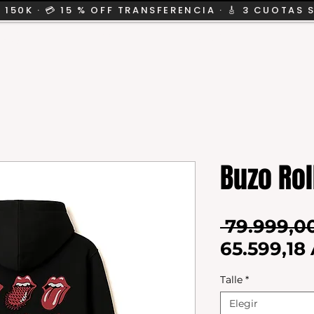
 150K · 💳 15 % OFF TRANSFERENCIA · 🎸 3 CUOTAS 
CION
SALE
KIDS
Buzo Rol
 79.999,0
65.599,18
Talle
*
Elegir