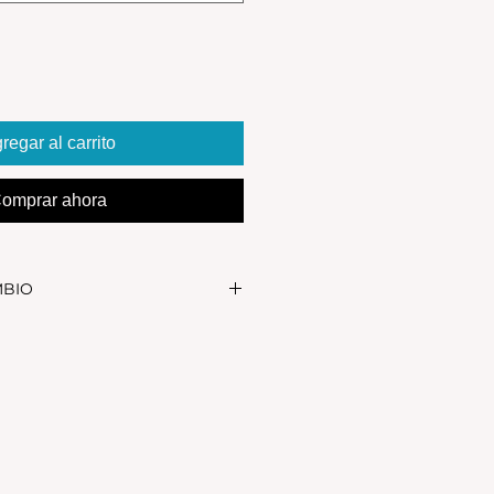
regar al carrito
omprar ahora
MBIO
realizar el cambio, el producto
in uso y en su packaging
s se realizan solamente por lo
 en el local.Tener en cuenta que
, el stock de la tienda online
as NO es el mismo que el del
sonalizados NO TIENEN