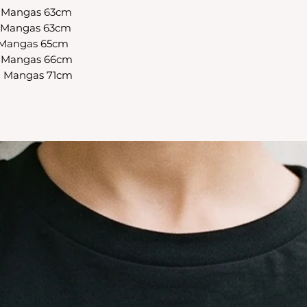
- Mangas 63cm
CAMBIO.
- Mangas 63cm
*La ropa de otras 
tienda online como
- Mangas 65cm
CAMBIO. Sin excep
- Mangas 66cm
En el caso de quere
- Mangas 71cm
interior, deberás 
24680068 o vía ma
coordinar. Los env
a cargo del compr