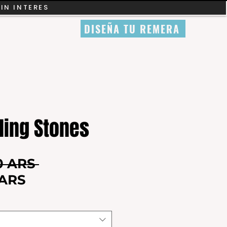
SIN INTERES
DISEÑA TU REMERA
ling Stones
Precio
0 ARS 
Precio
 ARS
de
oferta