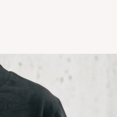
temporadas o rebajas tanto de la
 del local NO TIENE
ción.
r hacer un cambio y vivas en el
comunicarte por whatsapp +5411
il info@icaroremeras.com para
íos por devolución son siempre
ador.