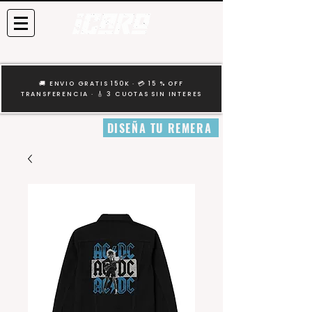
🚚 ENVIO GRATIS 150K · 💳 15 % OFF
TRANSFERENCIA · 🎸 3 CUOTAS SIN INTERES
DISEÑA TU REMERA