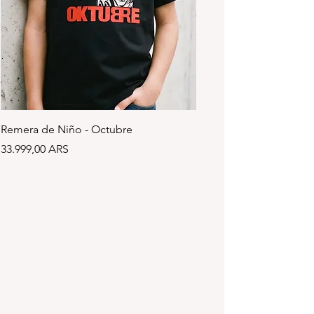
Remera de Niño - Octubre
Remera de Niño - Divid
Precio
Precio
33.999,00 ARS
33.999,00 ARS