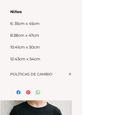
Niños
6: 35cm x 45cm
8:38cm x 47cm
10:41cm x 50cm
12:43cm x 54cm
POLÍTICAS DE CAMBIO
Tenes 30 dias para realizar el
cambio, el producto debe
encontrarse sin uso y en su
packaging original.Los cambios
se realizan solamente por lo
disponible en stock en el