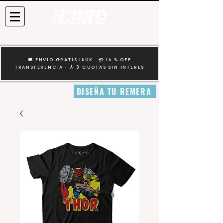
🚚 ENVIO GRATIS 150K · 💳 15 % OFF
TRANSFERENCIA · 🎸 3 CUOTAS SIN INTERES
DISEÑA TU REMERA