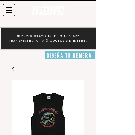
🚚 ENVIO GRATIS 150K · 💳 15 % OFF
TRANSFERENCIA · 🎸 3 CUOTAS SIN INTERES
DISEÑA TU REMERA