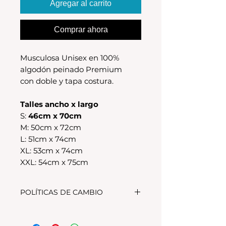
Agregar al carrito
Comprar ahora
Musculosa Unisex en 100%
algodón peinado Premium
con doble y tapa costura.
Talles ancho x largo
S:
46cm x 70cm
M:
50cm x 72
cm
L: 51cm x 74cm
XL: 53cm x 74cm
XXL: 54cm x 75cm
POLÍTICAS DE CAMBIO
Tenes 30 dias para realizar el
cambio, el producto debe