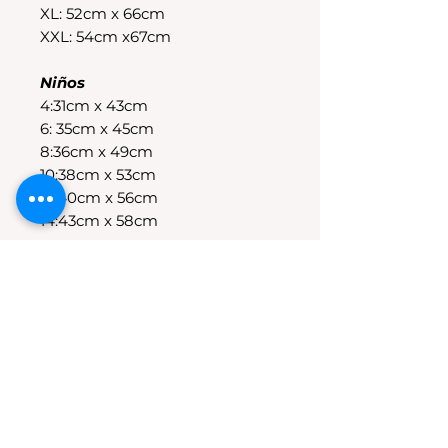
XL: 52cm x 66cm
XXL: 54cm x67cm
Niños
4:31cm x 43cm
6: 35cm x 45cm
8:36cm x 49cm
10:38cm x 53cm
12:40cm x 56cm
14:43cm x 58cm
POLÍTICAS DE CAMBIO
Tenes 30 dias para realizar el
cambio, el producto debe
encontrarse sin uso y en su
packaging original.Los cambios
se realizan solamente por lo
disponible en stock en el
local.Tener en cuenta que se