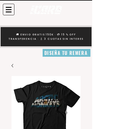
🚚 ENVIO GRATIS 150K · 💳 15 % OFF
TRANSFERENCIA · 🎸 3 CUOTAS SIN INTERES
DISEÑA TU REMERA