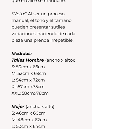
que el calce se mantiene.
*Nota:*
Al ser un proceso
manual, el tono y el tamaño
pueden presentar sutiles
variaciones, haciendo de cada
pieza una prenda irrepetible.
Medidas:
Talles Hombre
(ancho x alto):
S: 50cm x 66cm
M: 52cm x 69cm
L: 54cm x 72cm
XL:57cm x75cm
XXL: 58cmx78cm
Mujer
(ancho x alto):
S: 46cm x 60cm
M: 48cm x 62cm
L: 50cm x 64cm