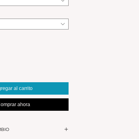
regar al carrito
omprar ahora
MBIO