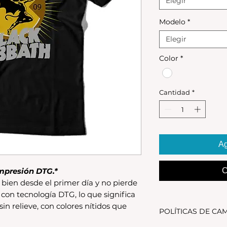
Elegir
Modelo
*
Elegir
Color
*
Cantidad
*
Ag
mpresión DTG.*
C
bien desde el primer día y no pierde
 con tecnología DTG, lo que significa
 sin relieve, con colores nítidos que
POLÍTICAS DE CA