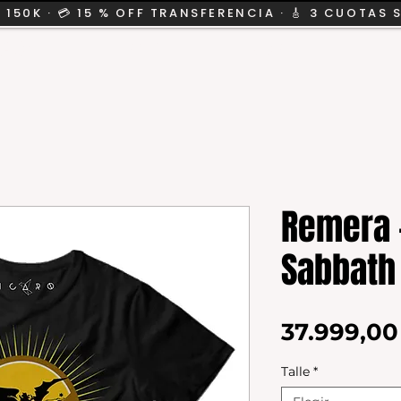
 150K · 💳 15 % OFF TRANSFERENCIA · 🎸 3 CUOTAS 
CION
SALE
KIDS
Remera 
Sabbath
37.999,0
Talle
*