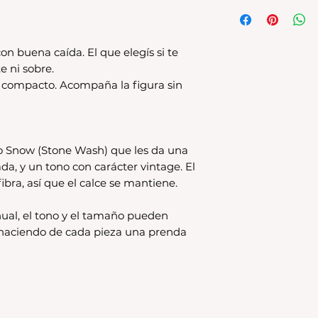
Tenes 30 dias para 
debe encontrarse s
original.Los cambio
disponible en stock
on buena caída. El que elegís si te
se estampa a pedido
e ni sobre.
para compras nuev
s compacto. Acompaña la figura sin
local
Los productos per
CAMBIO.
*La ropa de otras 
o Snow (Stone Wash) que les da una
tienda online como
ada, y un tono con carácter vintage. El
CAMBIO. Sin excep
ibra, así que el calce se mantiene.
En el caso de quere
interior, deberás 
24680068 o vía ma
ual, el tono y el tamaño pueden
coordinar. Los env
, haciendo de cada pieza una prenda
a cargo del compr