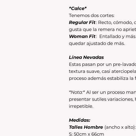
*Calce*
Tenemos dos cortes:
Regular Fit
: Recto, cómodo, c
gusta que la remera no apriet
Woman Fit
: Entallado y má
quedar ajustado de más.
Línea Nevadas
Estas pasan por un pre-lavad
textura suave, casi aterciopel
proceso además estabiliza la f
*Nota:*
Al ser un proceso man
presentar sutiles variaciones
irrepetible.
Medidas:
Talles Hombre
(ancho x alto):
S: 50cm x 66cm