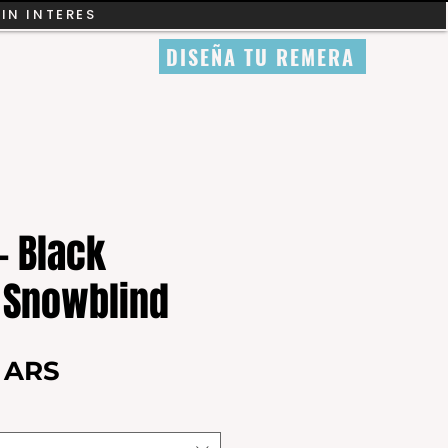
SIN INTERES
DISEÑA TU REMERA
- Black
 Snowblind
Precio
0 ARS