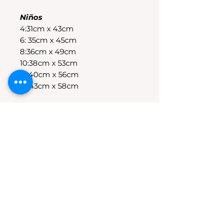
Niños
4:31cm x 43cm
6: 35cm x 45cm
8:36cm x 49cm
10:38cm x 53cm
12:40cm x 56cm
14:43cm x 58cm
POLÍTICAS DE CAMBIO
Tenes 30 dias para realizar el
cambio, el producto debe
encontrarse sin uso y en su
packaging original.Los cambios
se realizan solamente por lo
disponible en stock en el
local.Tener en cuenta que se
estampa a pedido, el stock de la
tienda online para compras