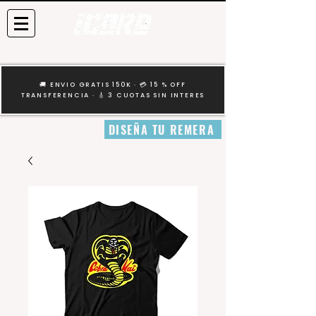
🚚 ENVIO GRATIS 150K · 💳 15 % OFF
TRANSFERENCIA · 🎸 3 CUOTAS SIN INTERES
DISEÑA TU REMERA