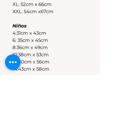
XL: 52cm x 66cm
XXL: 54cm x67cm
Niños
4:31cm x 43cm
6: 35cm x 45cm
8:36cm x 49cm
10:38cm x 53cm
12:40cm x 56cm
14:43cm x 58cm
POLÍTICAS DE CAMBIO
Tenes 30 dias para realizar el
cambio, el producto debe
encontrarse sin uso y en su
packaging original.Los cambios
se realizan solamente por lo
disponible en stock en el
local.Tener en cuenta que se