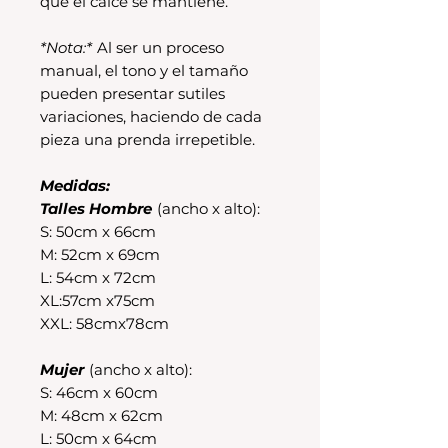
que el calce se mantiene.
*Nota:*
Al ser un proceso
manual, el tono y el tamaño
pueden presentar sutiles
variaciones, haciendo de cada
pieza una prenda irrepetible.
Medidas:
Talles Hombre
(ancho x alto):
S: 50cm x 66cm
M: 52cm x 69cm
L: 54cm x 72cm
XL:57cm x75cm
XXL: 58cmx78cm
Mujer
(ancho x alto):
S: 46cm x 60cm
M: 48cm x 62cm
L: 50cm x 64cm