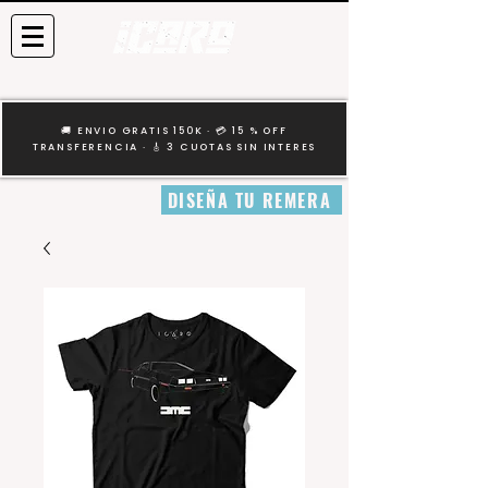
🚚 ENVIO GRATIS 150K · 💳 15 % OFF
TRANSFERENCIA · 🎸 3 CUOTAS SIN INTERES
DISEÑA TU REMERA