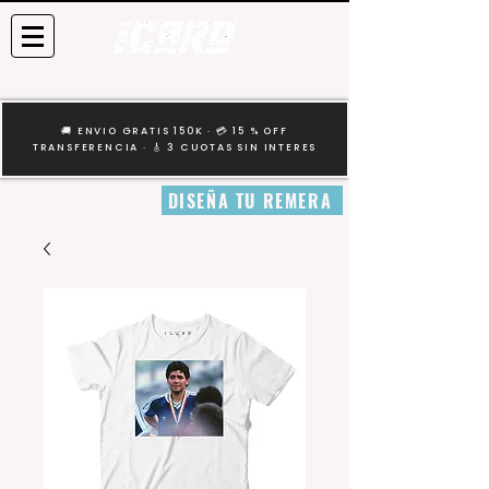
🚚 ENVIO GRATIS 150K · 💳 15 % OFF
TRANSFERENCIA · 🎸 3 CUOTAS SIN INTERES
DISEÑA TU REMERA