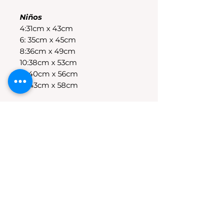
Niños
4:31cm x 43cm
6: 35cm x 45cm
8:36cm x 49cm
10:38cm x 53cm
12:40cm x 56cm
14:43cm x 58cm
POLÍTICAS DE CAMBIO
Tenes 30 dias para realizar el
cambio, el producto debe
encontrarse sin uso y en su
packaging original.Los cambios
se realizan solamente por lo
disponible en stock en el
local.Tener en cuenta que se
estampa a pedido, el stock de la
tienda online para compras