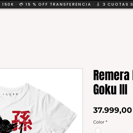
 150K · 💳 15 % OFF TRANSFERENCIA · 🎸 3 CUOTAS 
CION
SALE
KIDS
Remera D
Goku III
37.999,0
Color
*