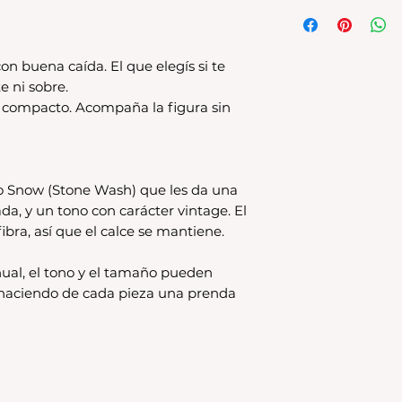
Tenes 30 dias para 
debe encontrarse s
original.Los cambio
disponible en stock
on buena caída. El que elegís si te
se estampa a pedido
e ni sobre.
para compras nuev
s compacto. Acompaña la figura sin
local
Los productos per
CAMBIO.
*La ropa de otras 
o Snow (Stone Wash) que les da una
tienda online como
ada, y un tono con carácter vintage. El
CAMBIO. Sin excep
ibra, así que el calce se mantiene.
En el caso de quere
interior, deberás 
24680068 o vía ma
ual, el tono y el tamaño pueden
coordinar. Los env
, haciendo de cada pieza una prenda
a cargo del compr