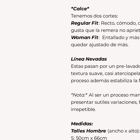
*Calce*
Tenemos dos cortes:
Regular Fit
: Recto, cómodo, c
gusta que la remera no apriet
Woman Fit
: Entallado y má
quedar ajustado de más.
Línea Nevadas
Estas pasan por un pre-lavad
textura suave, casi aterciopel
proceso además estabiliza la f
*Nota:*
Al ser un proceso man
presentar sutiles variaciones
irrepetible.
Medidas:
Talles Hombre
(ancho x alto):
S: 50cm x 66cm