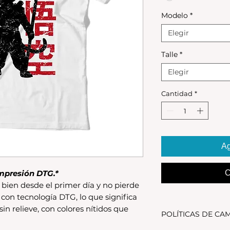
Modelo
*
Elegir
Talle
*
Elegir
Cantidad
*
Ag
mpresión DTG.*
C
bien desde el primer día y no pierde
 con tecnología DTG, lo que significa
 sin relieve, con colores nítidos que
POLÍTICAS DE CA