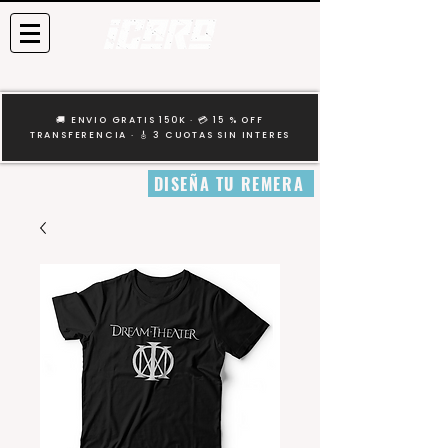
🚚 ENVIO GRATIS 150K · 💳 15 % OFF
TRANSFERENCIA · 🎸 3 CUOTAS SIN INTERES
DISEÑA TU REMERA