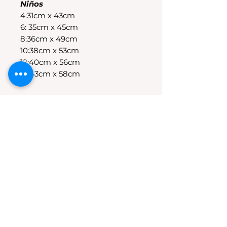
Niños
4:31cm x 43cm
6: 35cm x 45cm
8:36cm x 49cm
10:38cm x 53cm
12:40cm x 56cm
14:43cm x 58cm
POLÍTICAS DE CAMBIO
Tenes 30 dias para realizar el
cambio, el producto debe
encontrarse sin uso y en su
packaging original.Los cambios
se realizan solamente por lo
disponible en stock en el
local.Tener en cuenta que se
estampa a pedido, el stock de la
tienda online para compras
nuevas NO es el mismo que el del