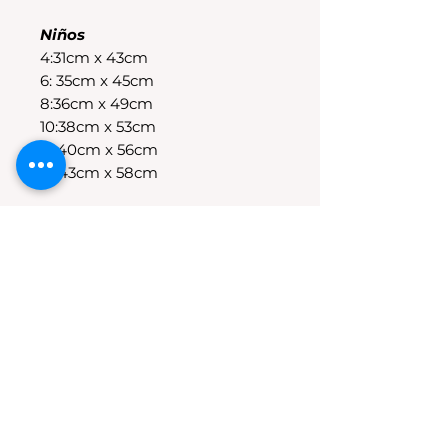
Niños
4:31cm x 43cm
6: 35cm x 45cm
8:36cm x 49cm
10:38cm x 53cm
12:40cm x 56cm
14:43cm x 58cm
POLÍTICAS DE CAMBIO
Tenes 30 dias para realizar el
cambio, el producto debe
encontrarse sin uso y en su
packaging original.Los cambios
10% OFF
se realizan solamente por lo
disponible en stock en el
local.Tener en cuenta que se
estampa a pedido, el stock de la
tienda online para compras