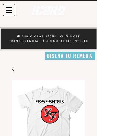
🚚 ENVIO GRATIS 150K · 💳 15 % OFF
TRANSFERENCIA · 🎸 3 CUOTAS SIN INTERES
DISEÑA TU REMERA