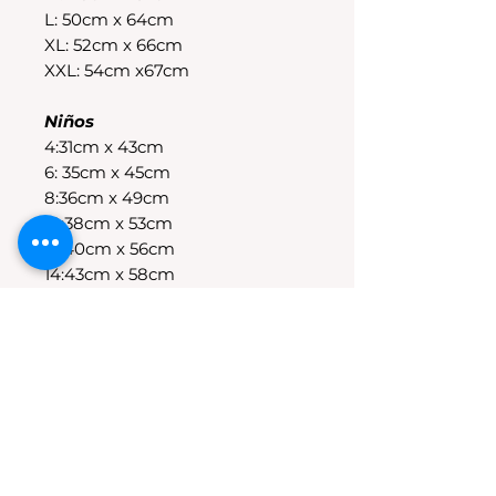
L: 50cm x 64cm
XL: 52cm x 66cm
XXL: 54cm x67cm
Niños
4:31cm x 43cm
6: 35cm x 45cm
8:36cm x 49cm
10:38cm x 53cm
12:40cm x 56cm
14:43cm x 58cm
POLÍTICAS DE CAMBIO
Tenes 30 dias para realizar el
cambio, el producto debe
encontrarse sin uso y en su
packaging original.Los cambios
se realizan solamente por lo