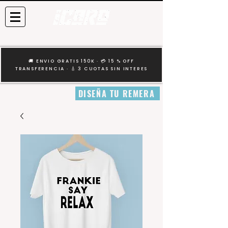
🚚 ENVIO GRATIS 150K · 💳 15 % OFF
TRANSFERENCIA · 🎸 3 CUOTAS SIN INTERES
DISEÑA TU REMERA