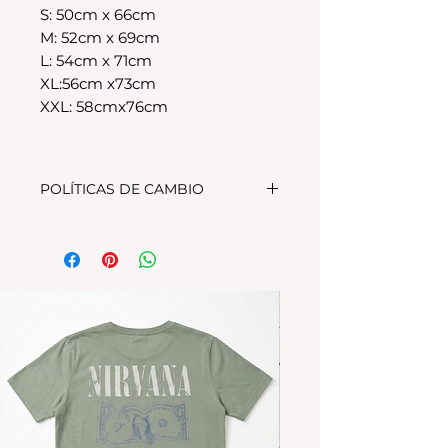
S: 50cm x 66cm
M: 52cm x 69cm
L: 54cm x 71cm
XL:56cm x73cm
XXL: 58cmx76cm
POLÍTICAS DE CAMBIO
Tenes 30 dias para realizar el
cambio, el producto debe
encontrarse sin uso y en su
packaging original.Los cambios
se realizan solamente por lo
disponible en stock en el
local.Tener en cuenta que se
estampa a pedido, el stock de la
tienda online para compras
nuevas NO es el mismo que el del
local