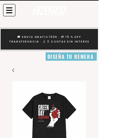
🚚 ENVIO GRATIS 150K · 💳 15 % OFF
TRANSFERENCIA · 🎸 3 CUOTAS SIN INTERES
DISEÑA TU REMERA