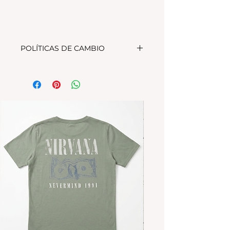
POLÍTICAS DE CAMBIO
Tenes 30 dias para realizar el
cambio, el producto debe
encontrarse sin uso y en su
packaging original.Los cambios
se realizan solamente por lo
disponible en stock en el
local.Tener en cuenta que se
estampa a pedido, el stock de la
tienda online para compras
nuevas NO es el mismo que el del
local
Los productos personalizados NO
TIENEN CAMBIO.
*La ropa de otras temporadas o
rebajas tanto de la tienda online
como del local NO TIENE