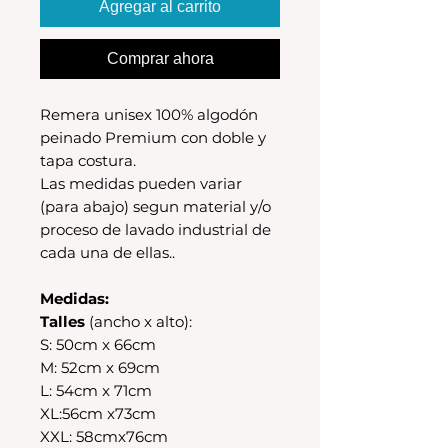
Agregar al carrito
Comprar ahora
Remera unisex 100% algodón
peinado Premium con doble y
tapa costura.
Las medidas pueden variar
(para abajo) segun material y/o
proceso de lavado industrial de
cada una de ellas..
Medidas:
Talles
(ancho x alto):
S: 50cm x 66cm
M: 52cm x 69cm
L: 54cm x 71cm
XL:56cm x73cm
XXL: 58cmx76cm