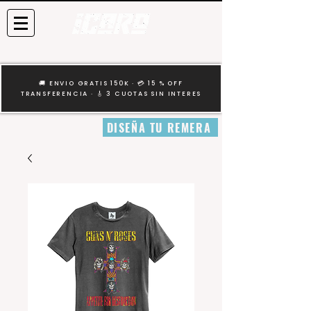
🚚 ENVIO GRATIS 150K · 💳 15 % OFF
TRANSFERENCIA · 🎸 3 CUOTAS SIN INTERES
DISEÑA TU REMERA