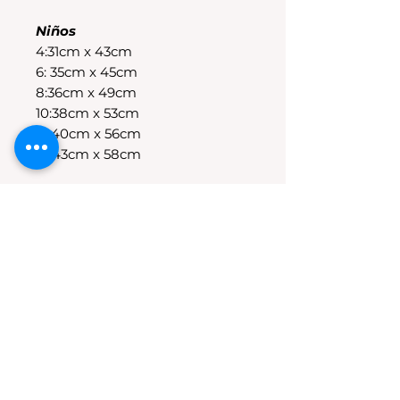
Niños
4:31cm x 43cm
6: 35cm x 45cm
8:36cm x 49cm
10:38cm x 53cm
12:40cm x 56cm
14:43cm x 58cm
POLÍTICAS DE CAMBIO
Tenes 30 dias para realizar el
cambio, el producto debe
encontrarse sin uso y en su
packaging original.Los cambios
se realizan solamente por lo
disponible en stock en el
local.Tener en cuenta que se
estampa a pedido, el stock de la
tienda online para compras