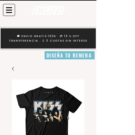
🚚 ENVIO GRATIS 150K · 💳 15 % OFF
TRANSFERENCIA · 🎸 3 CUOTAS SIN INTERES
DISEÑA TU REMERA