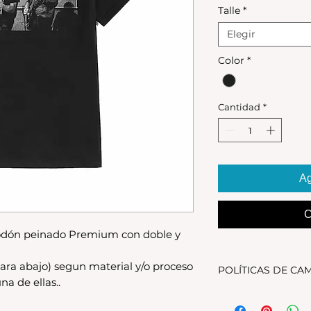
Talle
*
Elegir
Color
*
Cantidad
*
Ag
C
dón peinado Premium con doble y
ara abajo) segun material y/o proceso
POLÍTICAS DE CA
na de ellas..
Tenes 30 dias para 
debe encontrarse s