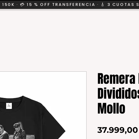
 150K · 💳 15 % OFF TRANSFERENCIA · 🎸 3 CUOTAS 
CION
SALE
KIDS
Remera 
Dividido
Mollo
37.999,0