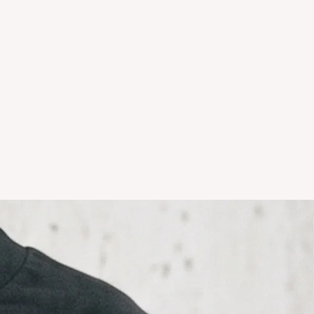
s se realizan solamente por lo
 en el local.Tener en cuenta que
, el stock de la tienda online
as NO es el mismo que el del
sonalizados NO TIENEN
temporadas o rebajas tanto de la
 del local NO TIENE
ción.
r hacer un cambio y vivas en el
comunicarte por whatsapp +5411
il info@icaroremeras.com para
íos por devolución son siempre
ador.