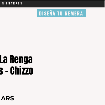
SIN INTERES
DISEÑA TU REMERA
La Renga
s - Chizzo
Precio
0 ARS