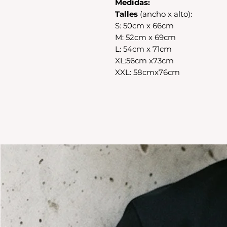
Medidas:
Talles
(ancho x alto):
S: 50cm x 66cm
M: 52cm x 69cm
L: 54cm x 71cm
XL:56cm x73cm
XXL: 58cmx76cm