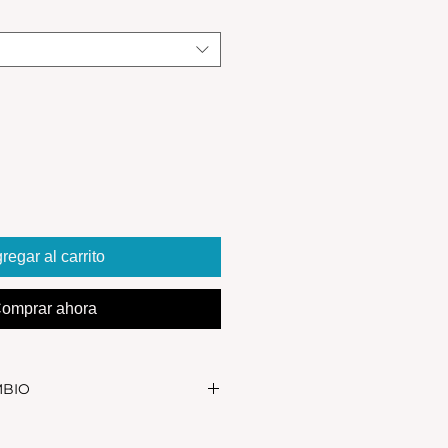
regar al carrito
omprar ahora
MBIO
realizar el cambio, el producto
in uso y en su packaging