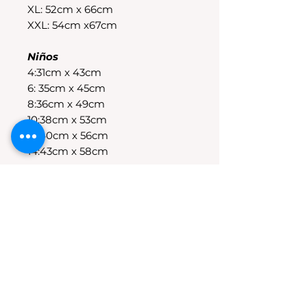
XL: 52cm x 66cm
XXL: 54cm x67cm
Niños
4:31cm x 43cm
6: 35cm x 45cm
8:36cm x 49cm
10:38cm x 53cm
12:40cm x 56cm
14:43cm x 58cm
POLÍTICAS DE CAMBIO
Tenes 30 dias para realizar el
cambio, el producto debe
encontrarse sin uso y en su
packaging original.Los cambios
se realizan solamente por lo
disponible en stock en el
local.Tener en cuenta que se