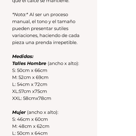
que el calce se mantiene.
*Nota:*
Al ser un proceso
manual, el tono y el tamaño
pueden presentar sutiles
variaciones, haciendo de cada
pieza una prenda irrepetible.
Medidas:
Talles Hombre
(ancho x alto):
S: 50cm x 66cm
M: 52cm x 69cm
L: 54cm x 72cm
XL:57cm x75cm
XXL: 58cmx78cm
Mujer
(ancho x alto):
S: 46cm x 60cm
M: 48cm x 62cm
L: 50cm x 64cm