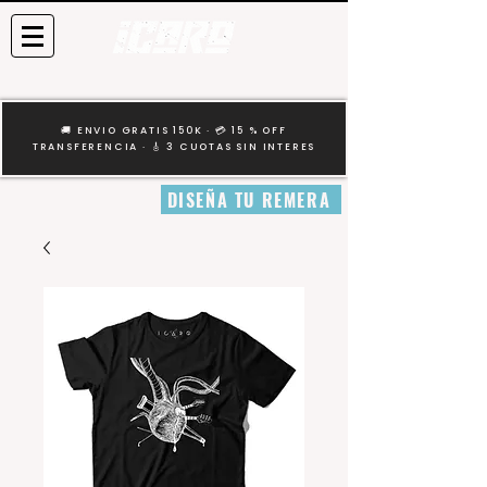
🚚 ENVIO GRATIS 150K · 💳 15 % OFF
TRANSFERENCIA · 🎸 3 CUOTAS SIN INTERES
DISEÑA TU REMERA