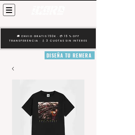
🚚 ENVIO GRATIS 150K · 💳 15 % OFF
TRANSFERENCIA · 🎸 3 CUOTAS SIN INTERES
DISEÑA TU REMERA