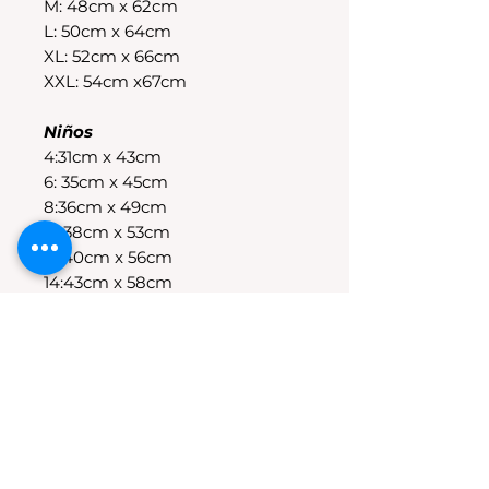
M: 48cm x 62cm
L: 50cm x 64cm
XL: 52cm x 66cm
XXL: 54cm x67cm
Niños
4:31cm x 43cm
6: 35cm x 45cm
8:36cm x 49cm
10:38cm x 53cm
12:40cm x 56cm
14:43cm x 58cm
POLÍTICAS DE CAMBIO
Tenes 30 dias para realizar el
cambio, el producto debe
encontrarse sin uso y en su
packaging original.Los cambios
se realizan solamente por lo