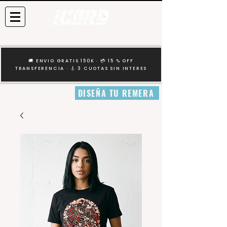
🚚 ENVIO GRATIS 150K · 💳 15 % OFF
TRANSFERENCIA · 🎸 3 CUOTAS SIN INTERES
DISEÑA TU REMERA