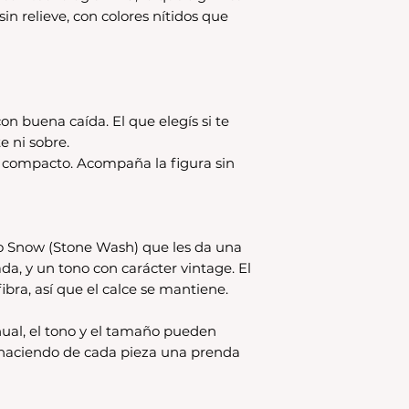
disponible en stock
 sin relieve, con colores nítidos que
se estampa a pedido
para compras nuev
local
Los productos per
CAMBIO.
on buena caída. El que elegís si te
*La ropa de otras 
tienda online como
e ni sobre.
CAMBIO. Sin excep
s compacto. Acompaña la figura sin
En el caso de quere
interior, deberás 
24680068 o vía ma
coordinar. Los env
o Snow (Stone Wash) que les da una
a cargo del compr
ada, y un tono con carácter vintage. El
ibra, así que el calce se mantiene.
ual, el tono y el tamaño pueden
, haciendo de cada pieza una prenda