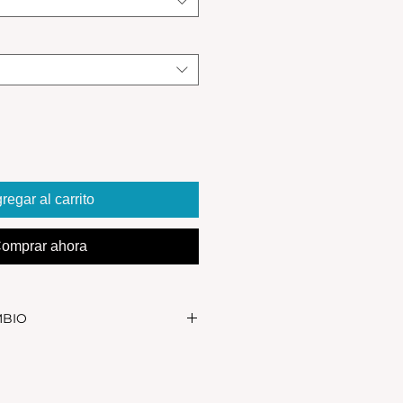
regar al carrito
omprar ahora
MBIO
realizar el cambio, el producto
in uso y en su packaging
s se realizan solamente por lo