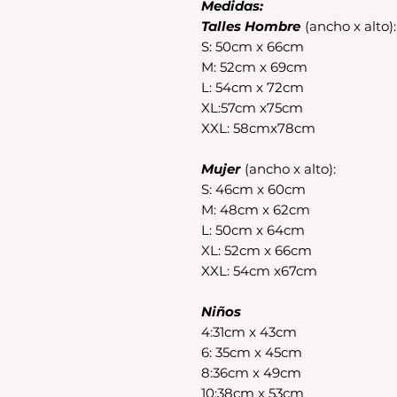
Medidas:
Talles Hombre
(ancho x alto):
S: 50cm x 66cm
M: 52cm x 69cm
L: 54cm x 72cm
XL:57cm x75cm
XXL: 58cmx78cm
Mujer
(ancho x alto):
S: 46cm x 60cm
M: 48cm x 62cm
L: 50cm x 64cm
XL: 52cm x 66cm
XXL: 54cm x67cm
Niños
4:31cm x 43cm
6: 35cm x 45cm
8:36cm x 49cm
10:38cm x 53cm