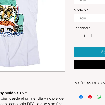
Elegir
Modelo
*
Elegir
Cantidad
*
Ag
C
POLÍTICAS DE CA
Tenes 30 dias para 
mpresión DTG.*
debe encontrarse s
bien desde el primer día y no pierde
original.Los cambio
 con tecnología DTG, lo que significa