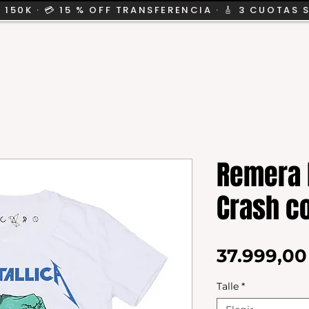
 150K · 💳 15 % OFF TRANSFERENCIA · 🎸 3 CUOTAS 
CION
SALE
KIDS
Remera 
Crash c
37.999,0
Talle
*