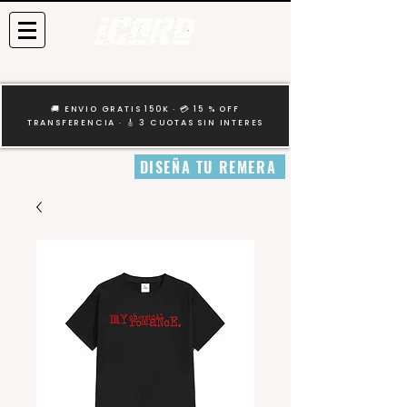
🚚 ENVIO GRATIS 150K · 💳 15 % OFF
TRANSFERENCIA · 🎸 3 CUOTAS SIN INTERES
DISEÑA TU REMERA