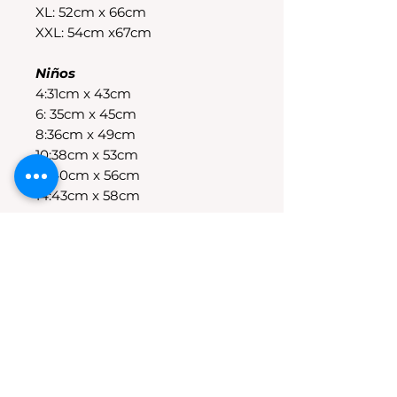
XL: 52cm x 66cm
XXL: 54cm x67cm
Niños
4:31cm x 43cm
6: 35cm x 45cm
8:36cm x 49cm
10:38cm x 53cm
12:40cm x 56cm
14:43cm x 58cm
POLÍTICAS DE CAMBIO
Tenes 30 dias para realizar el
cambio, el producto debe
encontrarse sin uso y en su
packaging original.Los cambios
se realizan solamente por lo
disponible en stock en el
local.Tener en cuenta que se