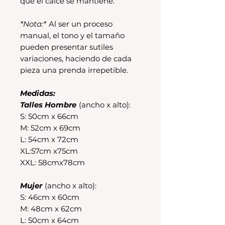
que el calce se mantiene.
*Nota:*
Al ser un proceso
manual, el tono y el tamaño
pueden presentar sutiles
variaciones, haciendo de cada
pieza una prenda irrepetible.
Medidas:
Talles Hombre
(ancho x alto):
S: 50cm x 66cm
M: 52cm x 69cm
L: 54cm x 72cm
XL:57cm x75cm
XXL: 58cmx78cm
Mujer
(ancho x alto):
S: 46cm x 60cm
M: 48cm x 62cm
L: 50cm x 64cm