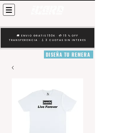
🚚 ENVIO GRATIS 150K · 💳 15 % OFF
TRANSFERENCIA · 🎸 3 CUOTAS SIN INTERES
DISEÑA TU REMERA