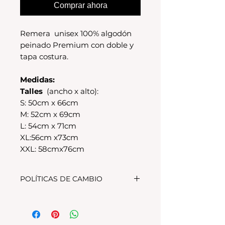
Comprar ahora
Remera unisex 100% algodón
peinado Premium con doble y
tapa costura.
Medidas:
Talles
(ancho x alto):
S: 50cm x 66cm
M: 52cm x 69cm
L: 54cm x 71cm
XL:56cm x73cm
XXL: 58cmx76cm
POLÍTICAS DE CAMBIO
Tenes 30 dias para realizar el
cambio, el producto debe
encontrarse sin uso y en su