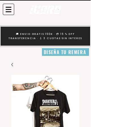
🚚 ENVIO GRATIS 150K · 💳 15 % OFF
TRANSFERENCIA · 🎸 3 CUOTAS SIN INTERES
DISEÑA TU REMERA