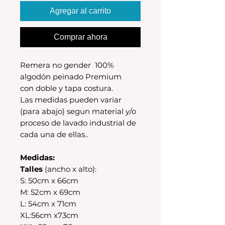
Agregar al carrito
Comprar ahora
Remera no gender 100%
algodón peinado Premium
con doble y tapa costura.
Las medidas pueden variar
(para abajo) segun material y/o
proceso de lavado industrial de
cada una de ellas..
Medidas:
Talles
(ancho x alto):
S: 50cm x 66cm
M: 52cm x 69cm
L: 54cm x 71cm
XL:56cm x73cm