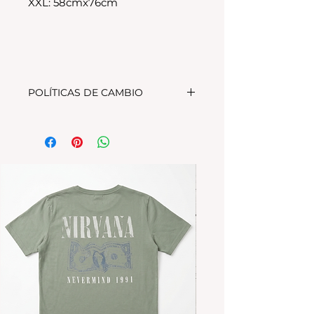
XXL: 58cmx76cm
POLÍTICAS DE CAMBIO
Tenes 30 dias para realizar el
cambio, el producto debe
encontrarse sin uso y en su
packaging original.Los cambios
se realizan solamente por lo
disponible en stock en el
local.Tener en cuenta que se
estampa a pedido, el stock de la
tienda online para compras
nuevas NO es el mismo que el del
local
Los productos personalizados NO
TIENEN CAMBIO.
*La ropa de otras temporadas o