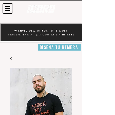
🚚 ENVIO GRATIS 150K · 💳 15 % OFF
TRANSFERENCIA · 🎸 3 CUOTAS SIN INTERES
DISEÑA TU REMERA