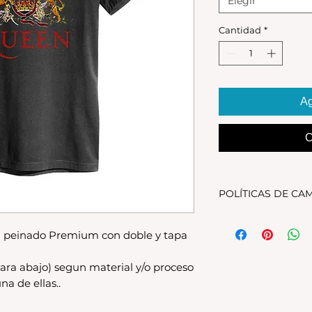
Elegir
Cantidad
*
Ag
C
POLÍTICAS DE CA
Tenes 30 dias para 
debe encontrarse s
 peinado Premium con doble y tapa
original.Los cambio
disponible en stock
ara abajo) segun material y/o proceso
se estampa a pedido
na de ellas..
para compras nuev
local