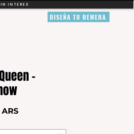
SIN INTERES
DISEÑA TU REMERA
Queen -
Snow
Precio
0 ARS