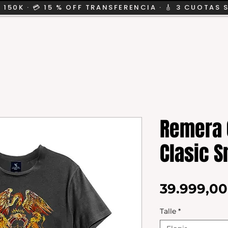
 150K · 💳 15 % OFF TRANSFERENCIA · 🎸 3 CUOTAS 
CION
SALE
KIDS
Remera 
Clasic 
39.999,0
Talle
*