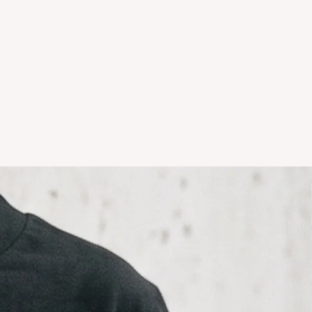
sonalizados NO TIENEN
temporadas o rebajas tanto de la
 del local NO TIENE
ción.
r hacer un cambio y vivas en el
comunicarte por whatsapp +5411
il info@icaroremeras.com para
íos por devolución son siempre
ador.