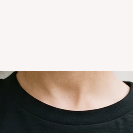
Los productos per
CAMBIO.
*La ropa de otras 
tienda online como
CAMBIO. Sin excep
En el caso de quere
interior, deberás 
24680068 o vía ma
coordinar. Los env
a cargo del compr