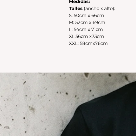
Medidas:
Talles
(ancho x alto):
S: 50cm x 66cm
M: 52cm x 69cm
L: 54cm x 71cm
XL:56cm x73cm
XXL: 58cmx76cm