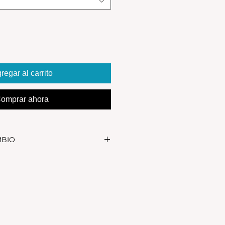
regar al carrito
omprar ahora
MBIO
realizar el cambio, el producto
in uso y en su packaging
s se realizan solamente por lo
 en el local.Tener en cuenta que
, el stock de la tienda online
as NO es el mismo que el del