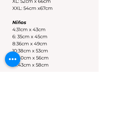
XL: 52cm x 66cm
XXL: 54cm x67cm
Niños
4:31cm x 43cm
6: 35cm x 45cm
8:36cm x 49cm
10:38cm x 53cm
12:40cm x 56cm
14:43cm x 58cm
POLÍTICAS DE CAMBIO
Tenes 30 dias para realizar el
cambio, el producto debe
encontrarse sin uso y en su
packaging original.Los cambios
se realizan solamente por lo
disponible en stock en el
local.Tener en cuenta que se