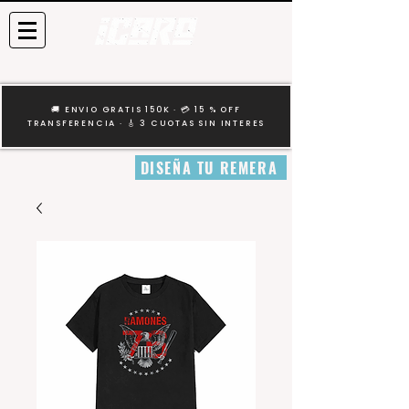
🚚 ENVIO GRATIS 150K · 💳 15 % OFF
TRANSFERENCIA · 🎸 3 CUOTAS SIN INTERES
DISEÑA TU REMERA