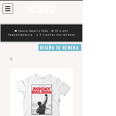
🚚 ENVIO GRATIS 150K · 💳 15 % OFF
TRANSFERENCIA · 🎸 3 CUOTAS SIN INTERES
DISEÑA TU REMERA