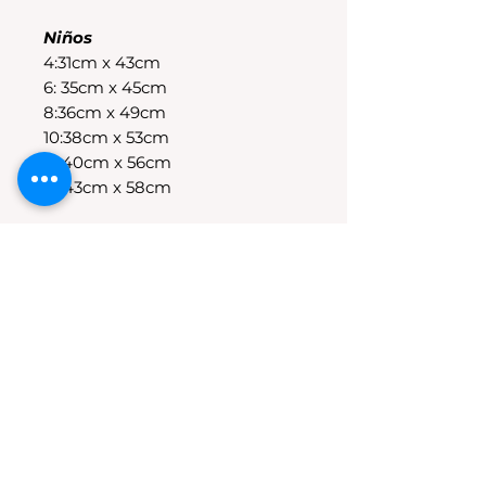
Niños
4:31cm x 43cm
6: 35cm x 45cm
8:36cm x 49cm
10:38cm x 53cm
12:40cm x 56cm
14:43cm x 58cm
POLÍTICAS DE CAMBIO
Tenes 30 dias para realizar el
cambio, el producto debe
encontrarse sin uso y en su
packaging original.Los cambios
se realizan solamente por lo
disponible en stock en el
local.Tener en cuenta que se
estampa a pedido, el stock de la
tienda online para compras