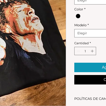
Elegir
Color
*
Modelo
*
Elegir
Cantidad
*
Ag
C
POLÍTICAS DE CA