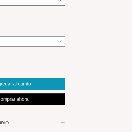
regar al carrito
omprar ahora
MBIO