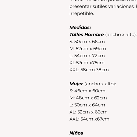
presentar sutiles variaciones
irrepetible.
Medidas:
Talles Hombre
(ancho x alto):
S: 50cm x 66cm
M: 52cm x 69cm
L: 54cm x 72cm
XL:57cm x75cm
XXL: 58cmx78cm
Mujer
(ancho x alto):
S: 46cm x 60cm
M: 48cm x 62cm
L: 50cm x 64cm
XL: 52cm x 66cm
XXL: 54cm x67cm
Niños