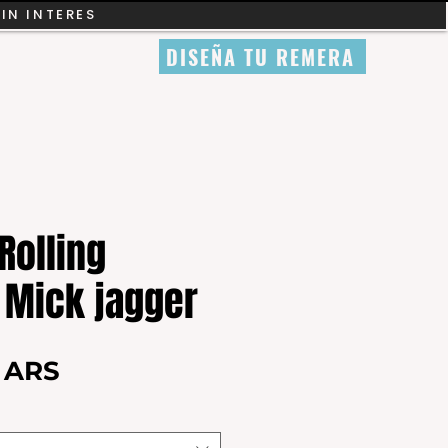
SIN INTERES
DISEÑA TU REMERA
Rolling
 Mick jagger
Precio
0 ARS