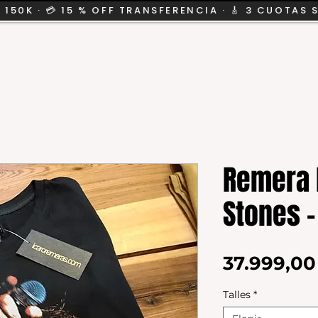
 150K · 💳 15 % OFF TRANSFERENCIA · 🎸 3 CUOTAS 
CION
SALE
KIDS
Remera 
Stones -
37.999,0
Talles
*