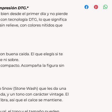
Tenes 30 dias para 
debe encontrarse s
mpresión DTG.*
original.Los cambio
bien desde el primer día y no pierde
disponible en stock
 con tecnología DTG, lo que significa
se estampa a pedido
 sin relieve, con colores nítidos que
para compras nuev
local
Los productos per
CAMBIO.
*La ropa de otras 
on buena caída. El que elegís si te
tienda online como
CAMBIO. Sin excep
e ni sobre.
En el caso de quere
s compacto. Acompaña la figura sin
interior, deberás 
24680068 o vía ma
coordinar. Los env
a cargo del compr
o Snow (Stone Wash) que les da una
ada, y un tono con carácter vintage. El
ibra, así que el calce se mantiene.
ual, el tono y el tamaño pueden