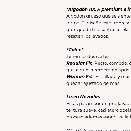
*Algodón 100% premium e i
Algodón grueso que se siente 
forma. El diseño está impreso
que, queda liso contra la tela,
resisten los lavados.
*Calce*
Tenemos dos cortes:
Regular Fit
: Recto, cómodo, c
gusta que la remera no apriet
Woman Fit
: Entallado y má
quedar ajustado de más.
Línea Nevadas
Estas pasan por un pre-lavad
textura suave, casi aterciopel
proceso además estabiliza la f
*Nota:*
Al ser un proceso man