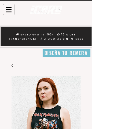
🚚 ENVIO GRATIS 150K · 💳 15 % OFF
TRANSFERENCIA · 🎸 3 CUOTAS SIN INTERES
DISEÑA TU REMERA