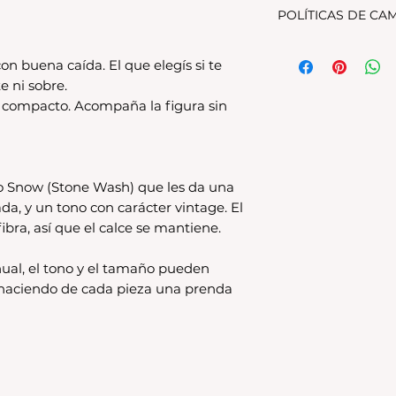
POLÍTICAS DE CA
Tenes 30 dias para 
on buena caída. El que elegís si te
debe encontrarse s
e ni sobre.
original.Los cambio
disponible en stock
s compacto. Acompaña la figura sin
se estampa a pedido
para compras nuev
local
Los productos per
o Snow (Stone Wash) que les da una
CAMBIO.
ada, y un tono con carácter vintage. El
*La ropa de otras 
ibra, así que el calce se mantiene.
tienda online como
CAMBIO. Sin excep
ual, el tono y el tamaño pueden
En el caso de quere
, haciendo de cada pieza una prenda
interior, deberás 
24680068 o vía ma
coordinar. Los env
a cargo del compr