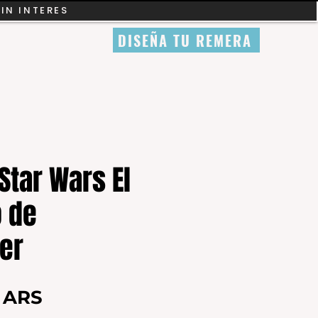
SIN INTERES
DISEÑA TU REMERA
tar Wars El
 de
er
Precio
0 ARS