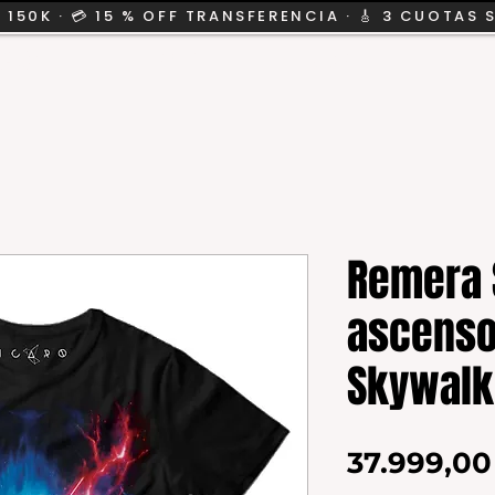
 150K · 💳 15 % OFF TRANSFERENCIA · 🎸 3 CUOTAS 
CION
SALE
KIDS
Remera S
ascenso
Skywalk
37.999,0