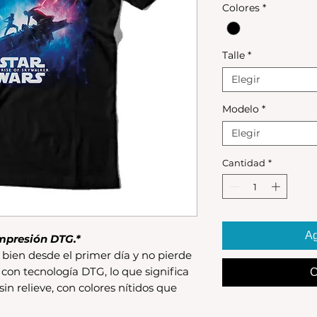
Colores
*
Talle
*
Elegir
Modelo
*
Elegir
Cantidad
*
Ag
mpresión DTG.*
bien desde el primer día y no pierde
 con tecnología DTG, lo que significa
C
 sin relieve, con colores nítidos que