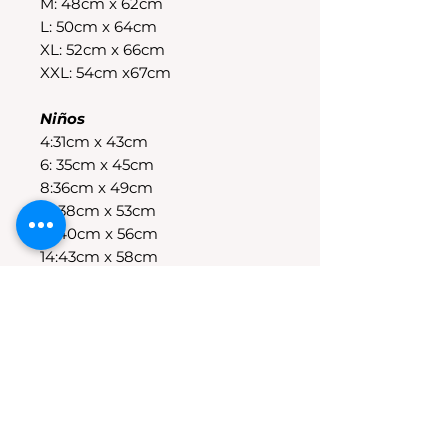
M: 48cm x 62cm
L: 50cm x 64cm
XL: 52cm x 66cm
XXL: 54cm x67cm
Niños
4:31cm x 43cm
6: 35cm x 45cm
8:36cm x 49cm
10:38cm x 53cm
12:40cm x 56cm
14:43cm x 58cm
POLÍTICAS DE CAMBIO
Tenes 30 dias para realizar el
cambio, el producto debe
encontrarse sin uso y en su
packaging original.Los cambios
se realizan solamente por lo