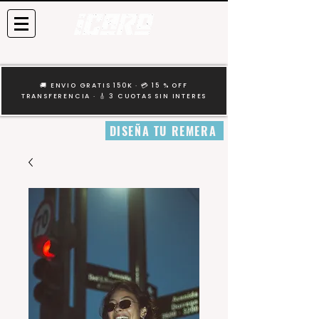
🚚 ENVIO GRATIS 150K · 💳 15 % OFF
TRANSFERENCIA · 🎸 3 CUOTAS SIN INTERES
DISEÑA TU REMERA