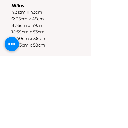
Niños
4:31cm x 43cm
6: 35cm x 45cm
8:36cm x 49cm
10:38cm x 53cm
12:40cm x 56cm
14:43cm x 58cm
POLÍTICAS DE CAMBIO
Tenes 30 dias para realizar el
cambio, el producto debe
encontrarse sin uso y en su
packaging original.Los cambios
se realizan solamente por lo
disponible en stock en el
local.Tener en cuenta que se
estampa a pedido, el stock de la
tienda online para compras
nuevas NO es el mismo que el del