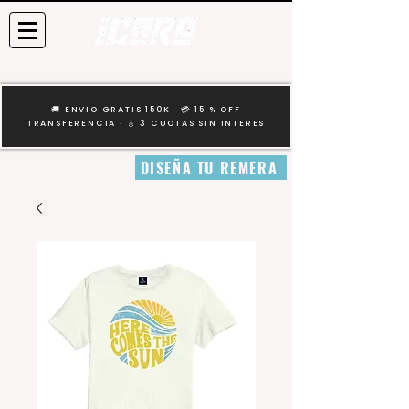
🚚 ENVIO GRATIS 150K · 💳 15 % OFF
TRANSFERENCIA · 🎸 3 CUOTAS SIN INTERES
DISEÑA TU REMERA