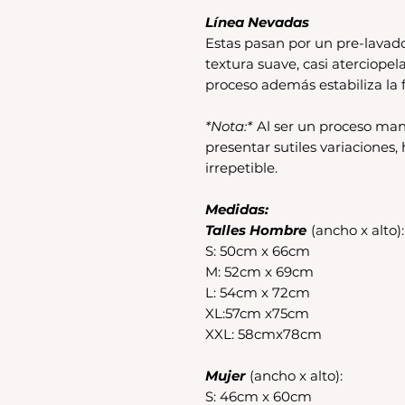
Línea Nevadas
Estas pasan por un pre-lavad
textura suave, casi aterciopel
proceso además estabiliza la f
*Nota:*
Al ser un proceso man
presentar sutiles variaciones
irrepetible.
Medidas:
Talles Hombre
(ancho x alto):
S: 50cm x 66cm
M: 52cm x 69cm
L: 54cm x 72cm
XL:57cm x75cm
XXL: 58cmx78cm
Mujer
(ancho x alto):
S: 46cm x 60cm