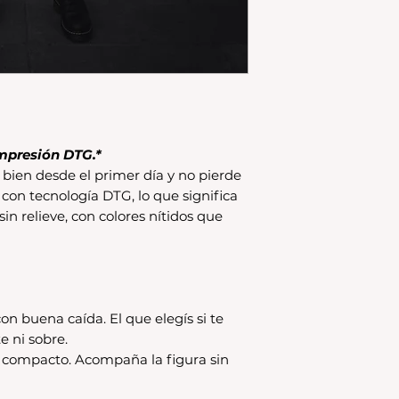
para compras nuev
local
Los productos per
CAMBIO.
*La ropa de otras 
tienda online como
CAMBIO. Sin excep
En el caso de quere
interior, deberás 
mpresión DTG.*
24680068 o vía ma
bien desde el primer día y no pierde
coordinar. Los env
 con tecnología DTG, lo que significa
a cargo del compr
 sin relieve, con colores nítidos que
on buena caída. El que elegís si te
e ni sobre.
s compacto. Acompaña la figura sin