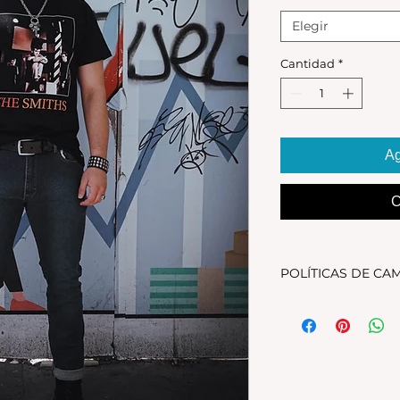
Elegir
Cantidad
*
Ag
C
POLÍTICAS DE CA
Tenes 30 dias para 
debe encontrarse s
original.Los cambio
disponible en stock
se estampa a pedido