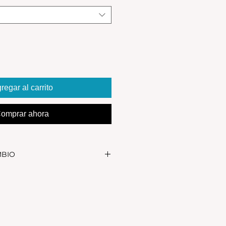
regar al carrito
omprar ahora
MBIO
realizar el cambio, el producto
in uso y en su packaging
s se realizan solamente por lo
 en el local.Tener en cuenta que
, el stock de la tienda online