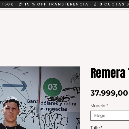
 150K · 💳 15 % OFF TRANSFERENCIA · 🎸 3 CUOTAS 
CION
SALE
KIDS
Remera 
37.999,0
Modelo
*
Elegir
Talle
*