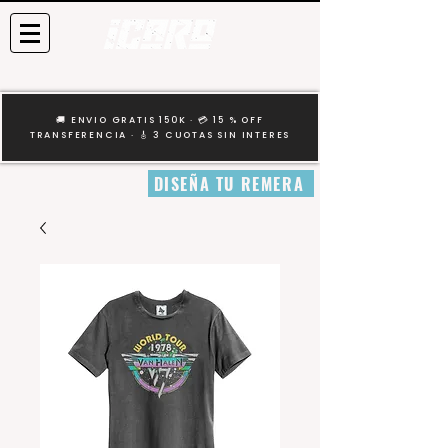
🚚 ENVIO GRATIS 150K · 💳 15 % OFF
TRANSFERENCIA · 🎸 3 CUOTAS SIN INTERES
DISEÑA TU REMERA