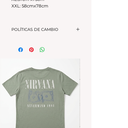
XXL: 58cmx78cm
POLÍTICAS DE CAMBIO
Tenes 30 dias para realizar el
cambio, el producto debe
encontrarse sin uso y en su
packaging original.Los cambios
se realizan solamente por lo
disponible en stock en el
local.Tener en cuenta que se
estampa a pedido, el stock de la
tienda online para compras
nuevas NO es el mismo que el del
local
Los productos personalizados NO
TIENEN CAMBIO.
*La ropa de otras temporadas o
rebajas tanto de la tienda online