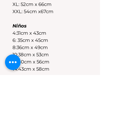
XL: 52cm x 66cm
XXL: 54cm x67cm
Niños
4:31cm x 43cm
6: 35cm x 45cm
8:36cm x 49cm
10:38cm x 53cm
12:40cm x 56cm
14:43cm x 58cm
POLÍTICAS DE CAMBIO
Tenes 30 dias para realizar el
cambio, el producto debe
encontrarse sin uso y en su
packaging original.Los cambios
se realizan solamente por lo
disponible en stock en el
local.Tener en cuenta que se