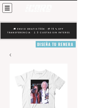
🚚 ENVIO GRATIS 150K · 💳 15 % OFF
TRANSFERENCIA · 🎸 3 CUOTAS SIN INTERES
DISEÑA TU REMERA