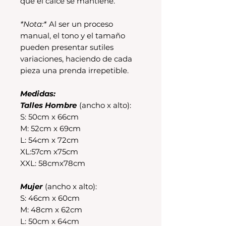
que el calce se mantiene.
*Nota:*
Al ser un proceso
manual, el tono y el tamaño
pueden presentar sutiles
variaciones, haciendo de cada
pieza una prenda irrepetible.
Medidas:
Talles Hombre
(ancho x alto):
S: 50cm x 66cm
M: 52cm x 69cm
L: 54cm x 72cm
XL:57cm x75cm
XXL: 58cmx78cm
Mujer
(ancho x alto):
S: 46cm x 60cm
M: 48cm x 62cm
L: 50cm x 64cm