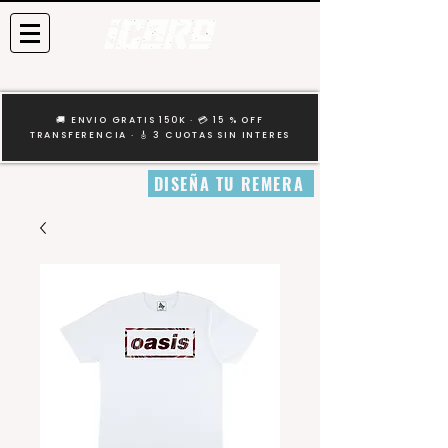
🚚 ENVIO GRATIS 150K · 💳 15 % OFF
TRANSFERENCIA · 🎸 3 CUOTAS SIN INTERES
DISEÑA TU REMERA