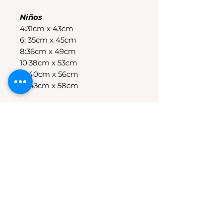
Niños
4:31cm x 43cm
6: 35cm x 45cm
8:36cm x 49cm
10:38cm x 53cm
12:40cm x 56cm
14:43cm x 58cm
POLÍTICAS DE CAMBIO
Tenes 30 dias para realizar el
cambio, el producto debe
encontrarse sin uso y en su
packaging original.Los cambios
se realizan solamente por lo
disponible en stock en el
local.Tener en cuenta que se
estampa a pedido, el stock de la
tienda online para compras