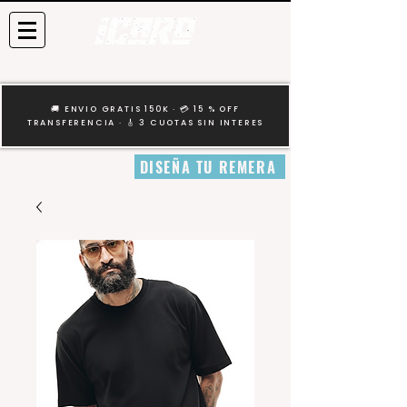
🚚 ENVIO GRATIS 150K · 💳 15 % OFF
TRANSFERENCIA · 🎸 3 CUOTAS SIN INTERES
DISEÑA TU REMERA