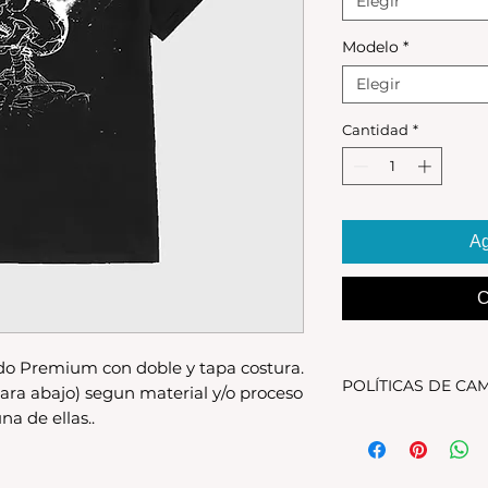
Elegir
Modelo
*
Elegir
Cantidad
*
Ag
C
o Premium con doble y tapa costura.
POLÍTICAS DE CA
ara abajo) segun material y/o proceso
na de ellas..
Tenes 30 dias para 
debe encontrarse s
original.Los cambio