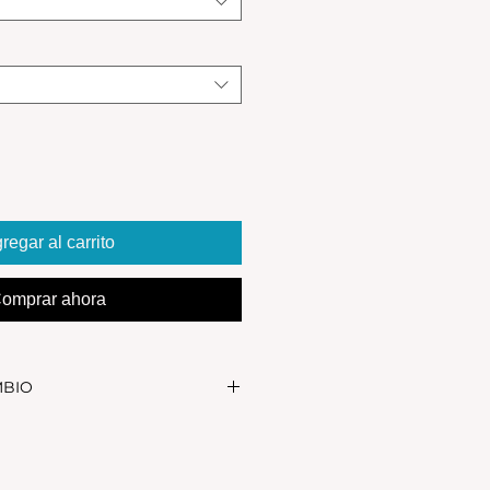
regar al carrito
omprar ahora
MBIO
realizar el cambio, el producto
in uso y en su packaging
s se realizan solamente por lo