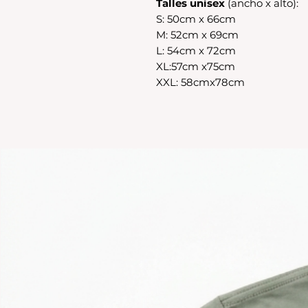
Talles unisex
(ancho x alto):
S: 50cm x 66cm
M: 52cm x 69cm
L: 54cm x 72cm
XL:57cm x75cm
XXL: 58cmx78cm