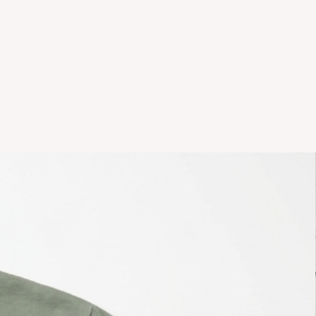
 en el local.Tener en cuenta que
, el stock de la tienda online
as NO es el mismo que el del
sonalizados NO TIENEN
temporadas o rebajas tanto de la
 del local NO TIENE
ción.
r hacer un cambio y vivas en el
comunicarte por whatsapp +5411
il info@icaroremeras.com para
íos por devolución son siempre
ador.