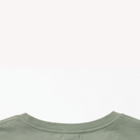
disponible en stock
se estampa a pedido
para compras nuev
local
Los productos per
CAMBIO.
*La ropa de otras 
tienda online como
CAMBIO. Sin excep
En el caso de quere
interior, deberás 
24680068 o vía ma
coordinar. Los env
a cargo del compr