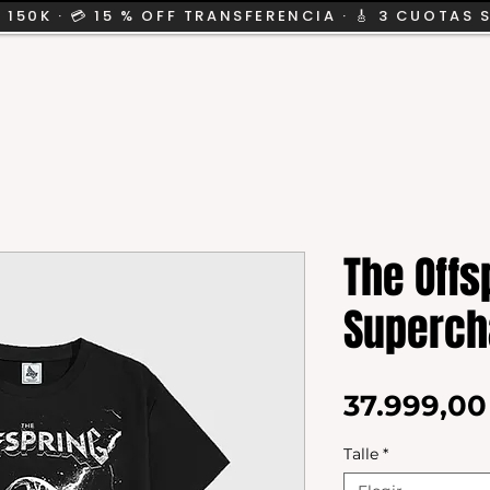
 150K · 💳 15 % OFF TRANSFERENCIA · 🎸 3 CUOTAS 
CION
SALE
KIDS
The Offs
Superch
37.999,0
Talle
*