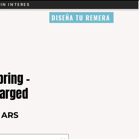
SIN INTERES
DISEÑA TU REMERA
pring -
arged
Precio
0 ARS