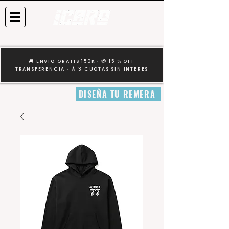
🚚 ENVIO GRATIS 150K · 💳 15 % OFF
TRANSFERENCIA · 🎸 3 CUOTAS SIN INTERES
DISEÑA TU REMERA