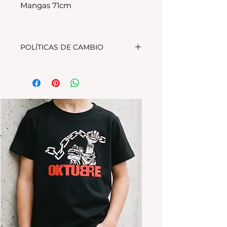
Mangas 71cm
POLÍTICAS DE CAMBIO
Tenes 30 dias para realizar el
cambio, el producto debe
encontrarse sin uso y en su
packaging original.Los cambios
se realizan solamente por lo
disponible en stock en el
local.Tener en cuenta que se
estampa a pedido, el stock de la
tienda online para compras
nuevas NO es el mismo que el del
local
Los productos personalizados NO
TIENEN CAMBIO.
*La ropa de otras temporadas o
rebajas tanto de la tienda online
como del local NO TIENE