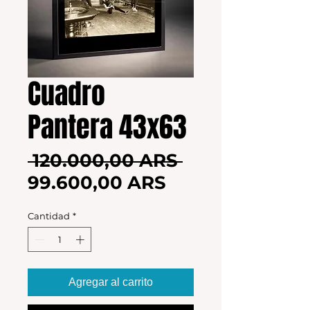
Cuadro
Pantera 43x63
Precio
 120.000,00 ARS 
Precio
99.600,00 ARS
de
Cantidad
*
oferta
Agregar al carrito