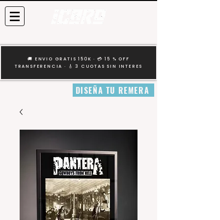
🚚 ENVIO GRATIS 150K · 💳 15 % OFF
TRANSFERENCIA · 🎸 3 CUOTAS SIN INTERES
DISEÑA TU REMERA