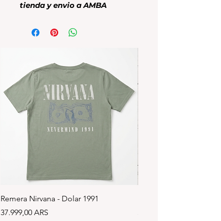
tienda y envio a AMBA
Remera Nirvana - Dolar 1991
Remera de Niño - Octu
Precio
Precio
37.999,00 ARS
33.999,00 ARS