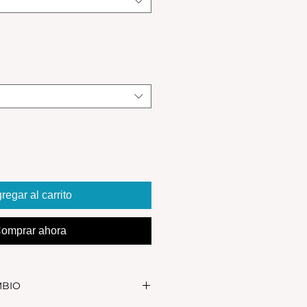
regar al carrito
omprar ahora
MBIO