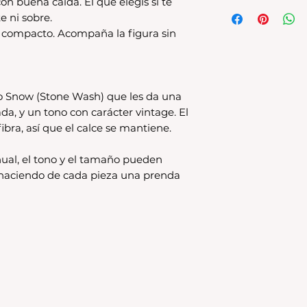
on buena caída. El que elegís si te
Tenes 30 dias para 
e ni sobre.
debe encontrarse s
s compacto. Acompaña la figura sin
original.Los cambio
disponible en stock
se estampa a pedido
para compras nuev
local
o Snow (Stone Wash) que les da una
Los productos per
ada, y un tono con carácter vintage. El
CAMBIO.
ibra, así que el calce se mantiene.
*La ropa de otras 
tienda online como
ual, el tono y el tamaño pueden
CAMBIO. Sin excep
, haciendo de cada pieza una prenda
En el caso de quere
interior, deberás 
24680068 o vía ma
coordinar. Los env
a cargo del compr