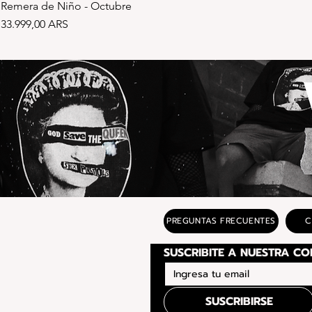
Remera de Niño - Octubre
Precio
33.999,00 ARS
PREGUNTAS FRECUENTES
C
SUSCRIBIRSE