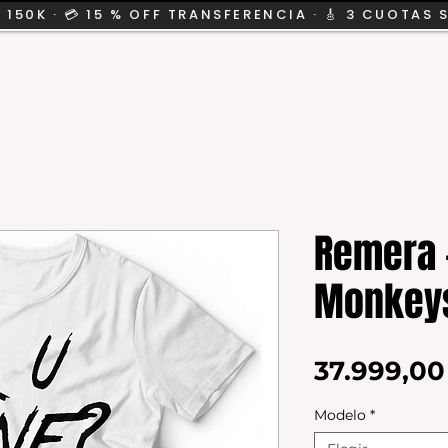
 150K · 💳 15 % OFF TRANSFERENCIA · 🎸 3 CUOTAS 
CION
SALE
KIDS
Remera -
Monkeys
37.999,0
Modelo
*