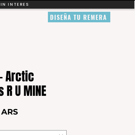
SIN INTERES
DISEÑA TU REMERA
 Arctic
 R U MINE
Precio
0 ARS