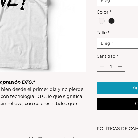
Elegir
Color
*
Talle
*
Elegir
Cantidad
*
mpresión DTG.*
Ag
bien desde el primer día y no pierde
 con tecnología DTG, lo que significa
 sin relieve, con colores nítidos que
C
POLÍTICAS DE CA