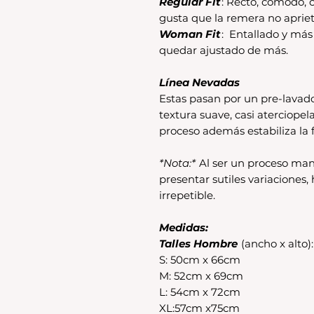
Regular Fit
: Recto, cómodo, c
gusta que la remera no apriet
Woman Fit
: Entallado y má
quedar ajustado de más.
Línea Nevadas
Estas pasan por un pre-lavad
textura suave, casi aterciopel
proceso además estabiliza la f
*Nota:*
Al ser un proceso man
presentar sutiles variaciones
irrepetible.
Medidas:
Talles Hombre
(ancho x alto):
S: 50cm x 66cm
M: 52cm x 69cm
L: 54cm x 72cm
XL:57cm x75cm