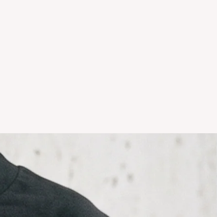
sonalizados NO TIENEN
temporadas o rebajas tanto de la
 del local NO TIENE
ción.
r hacer un cambio y vivas en el
comunicarte por whatsapp +5411
il info@icaroremeras.com para
íos por devolución son siempre
ador.