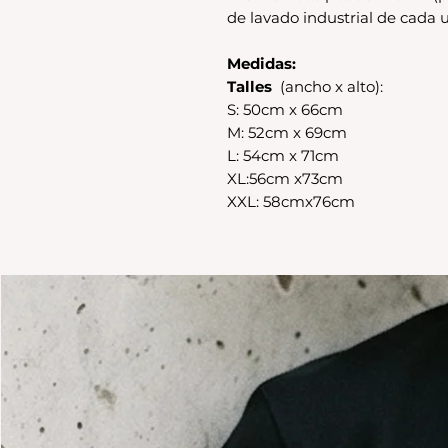
de lavado industrial de cada u
Medidas:
Talles
(ancho x alto):
S: 50cm x 66cm
M: 52cm x 69cm
L: 54cm x 71cm
XL:56cm x73cm
XXL: 58cmx76cm