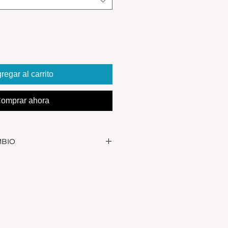
regar al carrito
omprar ahora
MBIO
realizar el cambio, el producto
in uso y en su packaging
s se realizan solamente por lo
 en el local.Tener en cuenta que
, el stock de la tienda online
as NO es el mismo que el del