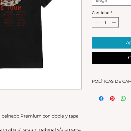
Elegir
Cantidad
*
Ag
C
POLÍTICAS DE CA
Tenes 30 dias para 
debe encontrarse s
original.Los cambio
disponible en stock
 peinado Premium con doble y tapa
se estampa a pedido
para compras nuev
local
ara abajo) segun material y/o proceso