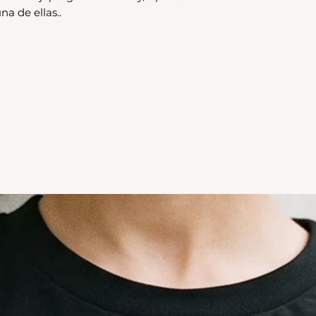
Los productos per
na de ellas..
CAMBIO.
*La ropa de otras 
tienda online como
CAMBIO. Sin excep
En el caso de quere
interior, deberás 
24680068 o vía ma
coordinar. Los env
a cargo del compr