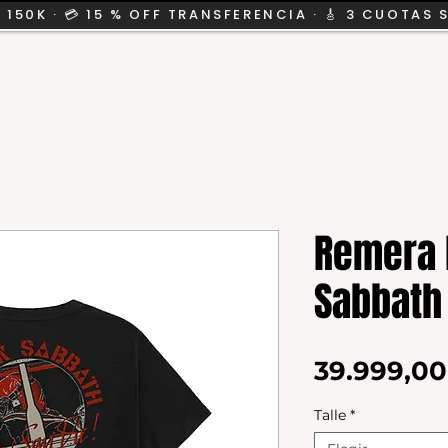
 150K · 💳 15 % OFF TRANSFERENCIA · 🎸 3 CUOTAS 
CION
SALE
KIDS
Remera 
Sabbath 
39.999,0
Talle
*