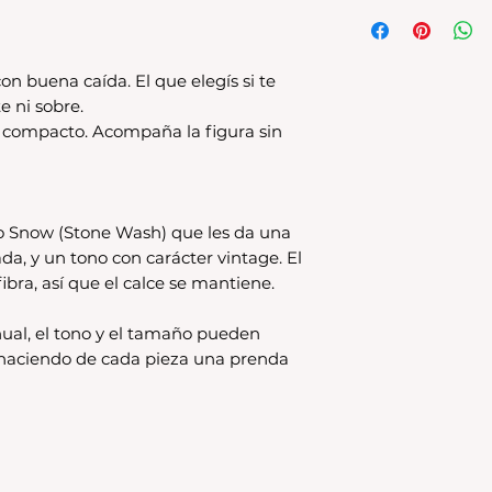
Tenes 30 dias para 
debe encontrarse s
original.Los cambio
disponible en stock
on buena caída. El que elegís si te
se estampa a pedido
e ni sobre.
para compras nuev
s compacto. Acompaña la figura sin
local
Los productos per
CAMBIO.
*La ropa de otras 
o Snow (Stone Wash) que les da una
tienda online como
ada, y un tono con carácter vintage. El
CAMBIO. Sin excep
ibra, así que el calce se mantiene.
En el caso de quere
interior, deberás 
24680068 o vía ma
ual, el tono y el tamaño pueden
coordinar. Los env
, haciendo de cada pieza una prenda
a cargo del compr