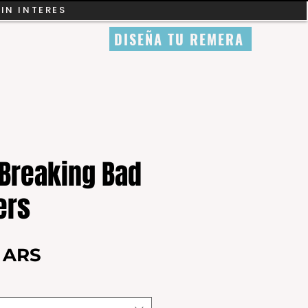
SIN INTERES
DISEÑA TU REMERA
Breaking Bad
ers
Precio
0 ARS