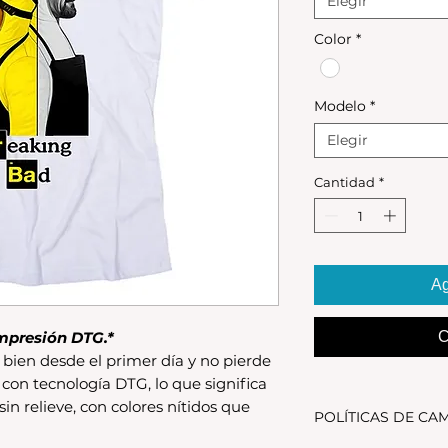
Elegir
Color
*
Modelo
*
Elegir
Cantidad
*
Ag
mpresión DTG.*
C
bien desde el primer día y no pierde
 con tecnología DTG, lo que significa
 sin relieve, con colores nítidos que
POLÍTICAS DE CA