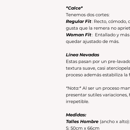
*Calce*
Tenemos dos cortes:
Regular Fit
: Recto, cómodo, c
gusta que la remera no apriet
Woman Fit
: Entallado y má
quedar ajustado de más.
Línea Nevadas
Estas pasan por un pre-lavad
textura suave, casi aterciopel
proceso además estabiliza la f
*Nota:*
Al ser un proceso man
presentar sutiles variaciones
irrepetible.
Medidas:
Talles Hombre
(ancho x alto):
S: 50cm x 66cm