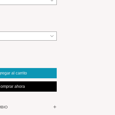
regar al carrito
omprar ahora
MBIO