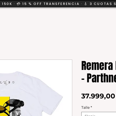
 150K · 💳 15 % OFF TRANSFERENCIA · 🎸 3 CUOTAS 
CION
SALE
KIDS
Remera 
- Parthn
37.999,0
Talle
*