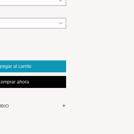
regar al carrito
omprar ahora
MBIO
realizar el cambio, el producto
in uso y en su packaging
s se realizan solamente por lo