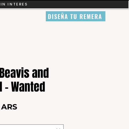
SIN INTERES
DISEÑA TU REMERA
Beavis and
d - Wanted
Precio
0 ARS