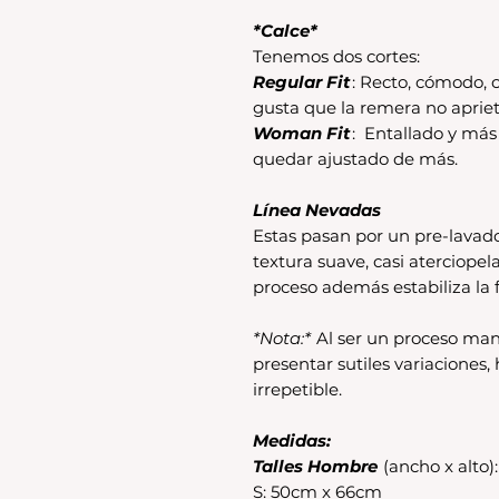
*Calce*
Tenemos dos cortes:
Regular Fit
: Recto, cómodo, c
gusta que la remera no apriet
Woman Fit
: Entallado y má
quedar ajustado de más.
Línea Nevadas
Estas pasan por un pre-lavad
textura suave, casi aterciopel
proceso además estabiliza la f
*Nota:*
Al ser un proceso man
presentar sutiles variaciones
irrepetible.
Medidas:
Talles Hombre
(ancho x alto):
S: 50cm x 66cm