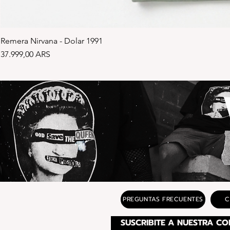
Remera Nirvana - Dolar 1991
Precio
37.999,00 ARS
PREGUNTAS FRECUENTES
C