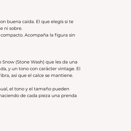
disponible en stock
se estampa a pedido
para compras nuev
local
on buena caída. El que elegís si te
Los productos per
e ni sobre.
CAMBIO.
s compacto. Acompaña la figura sin
*La ropa de otras 
tienda online como
CAMBIO. Sin excep
En el caso de quere
o Snow (Stone Wash) que les da una
interior, deberás 
ada, y un tono con carácter vintage. El
24680068 o vía ma
ibra, así que el calce se mantiene.
coordinar. Los env
a cargo del compr
ual, el tono y el tamaño pueden
, haciendo de cada pieza una prenda