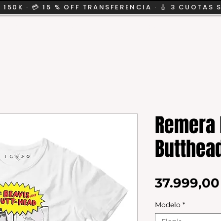
 150K · 💳 15 % OFF TRANSFERENCIA · 🎸 3 CUOTAS 
CION
SALE
KIDS
Remera 
Butthea
37.999,0
Modelo
*