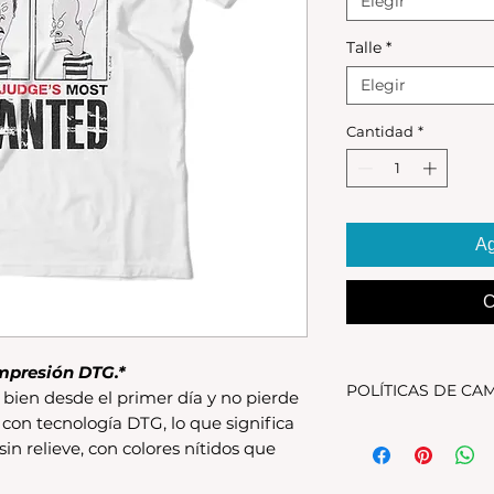
Elegir
Talle
*
Elegir
Cantidad
*
Ag
C
mpresión DTG.*
POLÍTICAS DE CA
bien desde el primer día y no pierde
 con tecnología DTG, lo que significa
Tenes 30 dias para 
 sin relieve, con colores nítidos que
debe encontrarse s
original.Los cambio