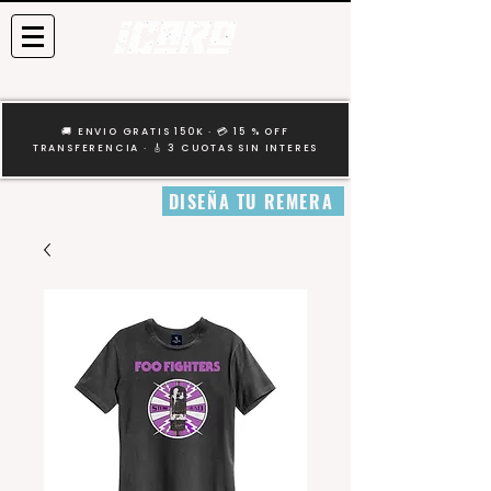
🚚 ENVIO GRATIS 150K · 💳 15 % OFF
TRANSFERENCIA · 🎸 3 CUOTAS SIN INTERES
DISEÑA TU REMERA