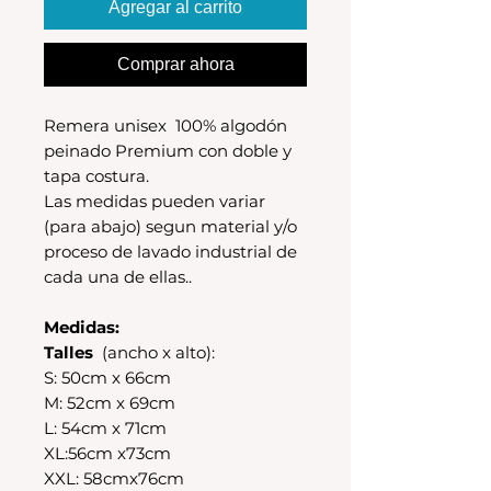
Agregar al carrito
Comprar ahora
Remera unisex 100% algodón
peinado Premium con doble y
tapa costura.
Las medidas pueden variar
(para abajo) segun material y/o
proceso de lavado industrial de
cada una de ellas..
Medidas:
Talles
(ancho x alto):
S: 50cm x 66cm
M: 52cm x 69cm
L: 54cm x 71cm
XL:56cm x73cm
XXL: 58cmx76cm