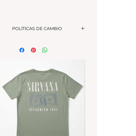
POLÍTICAS DE CAMBIO
Tenes 30 dias para realizar el
cambio, el producto debe
encontrarse sin uso y en su
packaging original.Los cambios
se realizan solamente por lo
disponible en stock en el
local.Tener en cuenta que se
estampa a pedido, el stock de la
tienda online para compras
nuevas NO es el mismo que el del
local
Los productos personalizados NO
TIENEN CAMBIO.
*La ropa de otras temporadas o
rebajas tanto de la tienda online
como del local NO TIENE