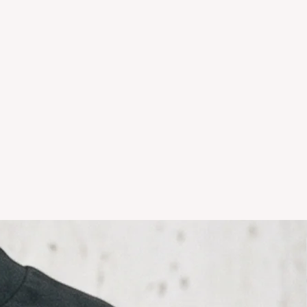
as NO es el mismo que el del
sonalizados NO TIENEN
temporadas o rebajas tanto de la
 del local NO TIENE
ción.
r hacer un cambio y vivas en el
comunicarte por whatsapp +5411
il info@icaroremeras.com para
íos por devolución son siempre
ador.