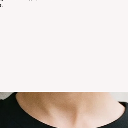
..
para compras nuev
local
Los productos per
CAMBIO.
*La ropa de otras 
tienda online como
CAMBIO. Sin excep
En el caso de quere
interior, deberás 
24680068 o vía ma
coordinar. Los env
a cargo del compr