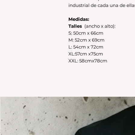
industrial de cada una de ellas
Medidas:
Talles
(ancho x alto):
S: 50cm x 66cm
M: 52cm x 69cm
L: 54cm x 72cm
XL:57cm x75cm
XXL: 58cmx78cm