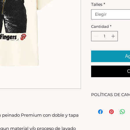
Talles
*
Elegir
Cantidad
*
Ag
C
POLÍTICAS DE CA
Tenes 30 dias para 
debe encontrarse s
 peinado Premium con doble y tapa
original.Los cambio
disponible en stock
gun material y/o proceso de lavado
se estampa a pedido