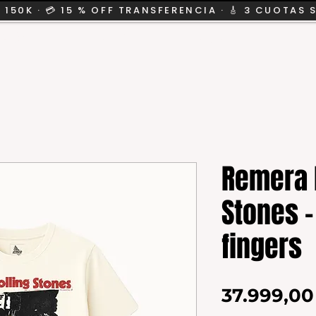
 150K · 💳 15 % OFF TRANSFERENCIA · 🎸 3 CUOTAS 
CION
SALE
KIDS
Remera 
Stones -
fingers
37.999,0