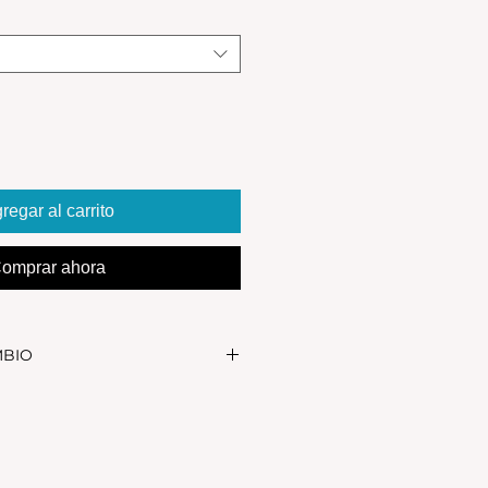
regar al carrito
omprar ahora
MBIO
realizar el cambio, el producto
in uso y en su packaging
s se realizan solamente por lo
 en el local.Tener en cuenta que
, el stock de la tienda online