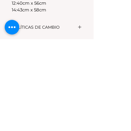
12:40cm x 56cm
14:43cm x 58cm
POLÍTICAS DE CAMBIO
Tenes 30 dias para realizar el
cambio, el producto debe
encontrarse sin uso y en su
packaging original.Los cambios
se realizan solamente por lo
disponible en stock en el
local.Tener en cuenta que se
estampa a pedido, el stock de la
tienda online para compras
nuevas NO es el mismo que el del
local
Los productos personalizados NO
TIENEN CAMBIO.
*La ropa de otras temporadas o
rebajas tanto de la tienda online
como del local NO TIENE