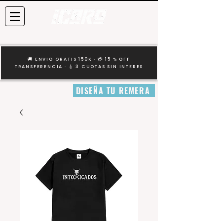
🚚 ENVIO GRATIS 150K · 💳 15 % OFF
TRANSFERENCIA · 🎸 3 CUOTAS SIN INTERES
DISEÑA TU REMERA