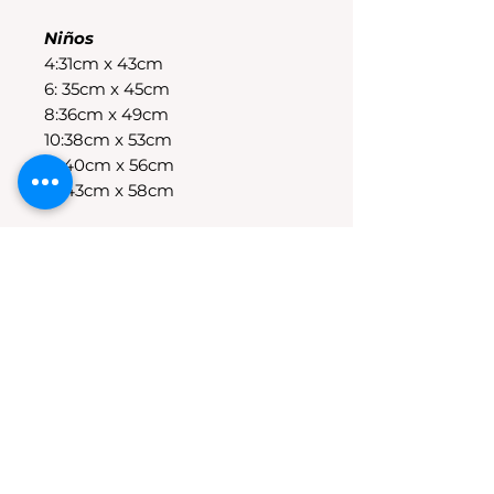
Niños
4:31cm x 43cm
6: 35cm x 45cm
8:36cm x 49cm
10:38cm x 53cm
12:40cm x 56cm
14:43cm x 58cm
POLÍTICAS DE CAMBIO
Tenes 30 dias para realizar el
cambio, el producto debe
encontrarse sin uso y en su
packaging original.Los cambios
se realizan solamente por lo
disponible en stock en el
local.Tener en cuenta que se
estampa a pedido, el stock de la
tienda online para compras