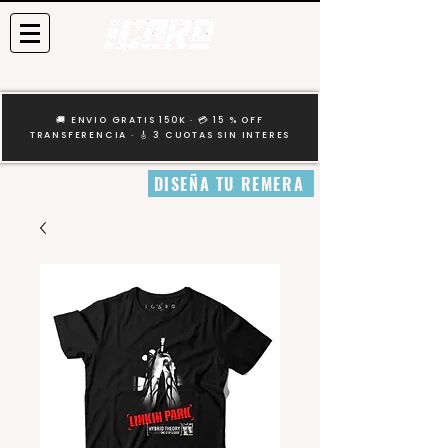
🚚 ENVIO GRATIS 150K · 💳 15 % OFF
TRANSFERENCIA · 🎸 3 CUOTAS SIN INTERES
DISEÑA TU REMERA